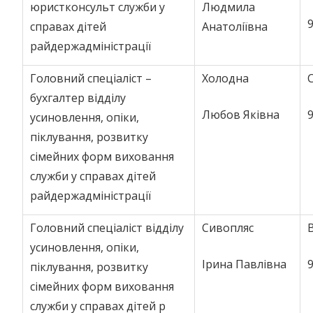
юристконсульт служби у
Людмила
9
справах дітей
Анатоліївна
райдержадміністрації
Головний спеціаліст –
Холодна
бухгалтер відділу
Любов Яківна
9
усиновлення, опіки,
піклування, розвитку
сімейних форм виховання
служби у справах дітей
райдержадміністрації
Головний спеціаліст відділу
Сивопляс
усиновлення, опіки,
Ірина Павлівна
9
піклування, розвитку
сімейних форм виховання
служби у справах дітей р