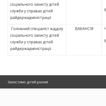
соціального захисту дітей
9
служби у справах дітей
райдержадміністрації
Головний спеціаліст відділу
ВАКАНСІЯ
соціального захисту дітей
9
служби у справах дітей
райдержадміністрації
Захистимо дітей разом!