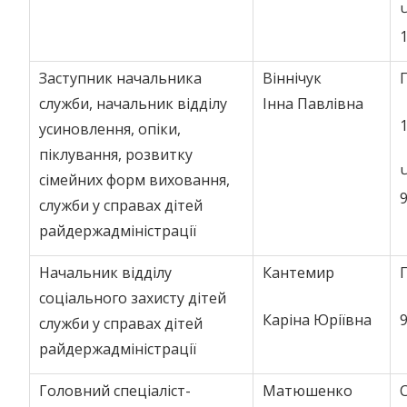
1
Заступник начальника
Віннічук
служби, начальник відділу
Інна Павлівна
1
усиновлення, опіки,
піклування, розвитку
сімейних форм виховання,
9
служби у справах дітей
райдержадміністрації
Начальник відділу
Кантемир
соціального захисту дітей
Каріна Юріївна
9
служби у справах дітей
райдержадміністрації
Головний спеціаліст-
Матюшенко