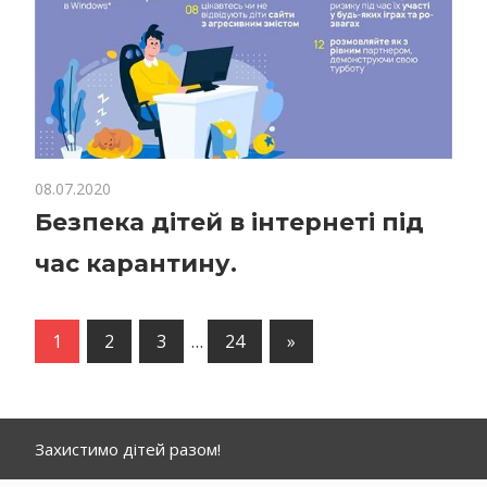
08.07.2020
Безпека дітей в інтернеті під
час карантину.
1
2
3
…
24
Следующее
»
записи
Захистимо дітей разом!