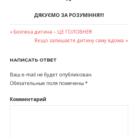
ДЯКУЄМО ЗА РОЗУМІННЯ!!!
Предыдущая
Безпека дитина – ЦЕ ГОЛОВНЕ!!!
Навигация
запись:
Следующая
Якщо залишаєте дитину саму вдома.
запись:
по
НАПИСАТЬ ОТВЕТ
записям
Ваш e-mail не будет опубликован.
Обязательные поля помечены
*
Комментарий