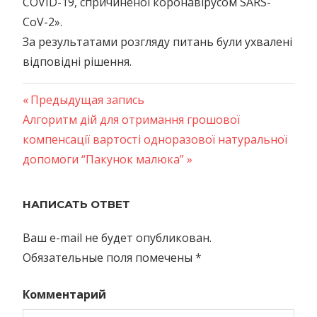
COVID-19, спричиненої коронавірусом SARS-
CoV-2».
За результатами розгляду питань були ухвалені
відповідні рішення.
Предыдущая
Предыдущая запись
Навигация
Следующая
Алгоритм дій для отримання грошової
запись:
запись:
компенсації вартості одноразової натуральної
по
допомоги “Пакунок малюка”
записям
НАПИСАТЬ ОТВЕТ
Ваш e-mail не будет опубликован.
Обязательные поля помечены
*
Комментарий