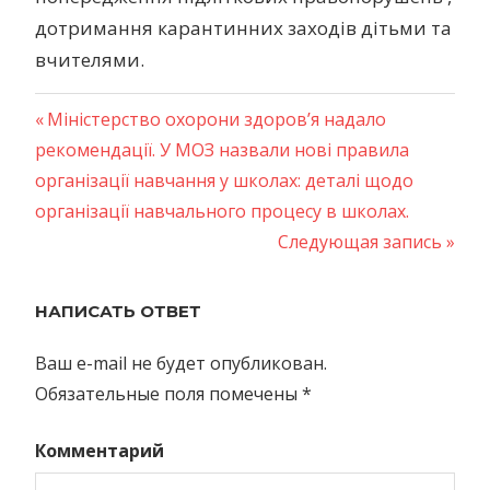
дотримання карантинних заходів дітьми та
вчителями.
Предыдущая
Міністерство охорони здоров’я надало
Навигация
рекомендації. У МОЗ назвали нові правила
запись:
організації навчання у школах: деталі щодо
по
організації навчального процесу в школах.
записям
Следующая
Следующая запись
запись:
НАПИСАТЬ ОТВЕТ
Ваш e-mail не будет опубликован.
Обязательные поля помечены
*
Комментарий