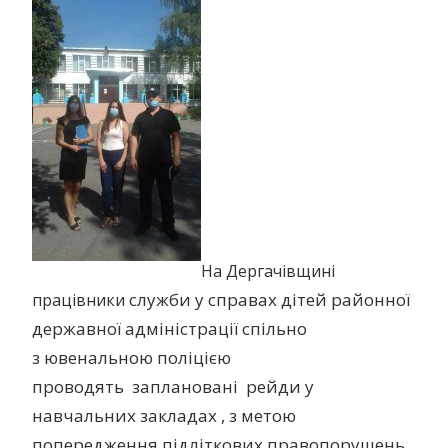
На Дергачівщині
служби у справах дітей районної
працівники
державної адміністрації
спільно
з
ювенальною поліцією
проводять
заплановані
рейди
у
навчальних закладах , з метою
попередження підліткових правопорушень ,